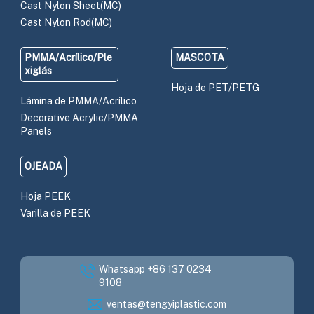
Cast Nylon Sheet(MC)
Cast Nylon Rod(MC)
PMMA/Acrílico/Ple
MASCOTA
xiglás
Hoja de PET/PETG
Lámina de PMMA/Acrílico
Decorative Acrylic/PMMA
Panels
OJEADA
Hoja PEEK
Varilla de PEEK
Whatsapp +86 137 0234
9108
ventas@tengyiplastic.com