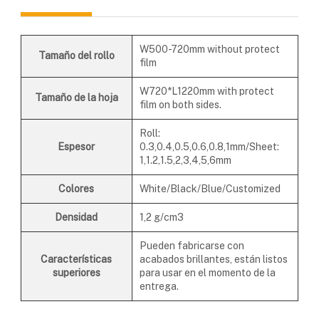
W500-720mm without protect
Tamaño del rollo
film
W720*L1220mm with protect
Tamaño de la hoja
film on both sides.
Roll:
Espesor
0.3,0.4,0.5,0.6,0.8,1mm/Sheet:
1,1.2,1.5,2,3,4,5,6mm
Colores
White/Black/Blue/Customized
Densidad
1,2 g/cm3
Pueden fabricarse con
Características
acabados brillantes, están listos
superiores
para usar en el momento de la
entrega.