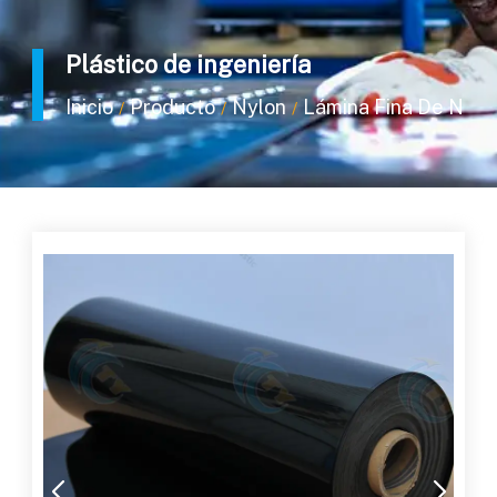
Plástico de ingeniería
Inicio
Producto
Nylon
Lámina Fina De Nailo
/
/
/