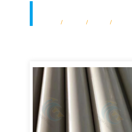
Инженерный пла
/
/
/
Главная
Продукт
Нейлон
Cast N