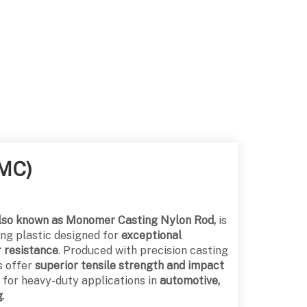
(MC)
also known as Monomer Casting Nylon Rod,
is
ng plastic designed for
exceptional
r resistance
. Produced with precision casting
s offer
superior tensile strength and impact
 for heavy-duty applications in
automotive,
g
.