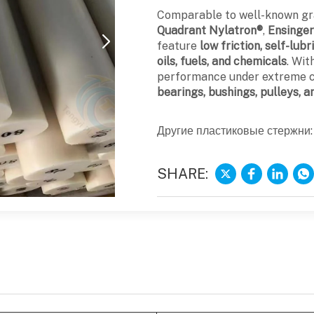
Comparable to well-known gr
Quadrant Nylatron®
,
Ensinge
feature
low friction, self-lub
oils, fuels, and chemicals
. Wit
performance under extreme co
bearings, bushings, pulleys,
Другие пластиковые стержни:
SHARE: