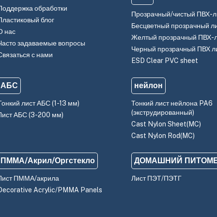
Поддержка обработки
Прозрачный/чистый ПВХ-л
Пластиковый блог
Бесцветный прозрачный л
О нас
Желтый прозрачный ПВХ-
Часто задаваемые вопросы
Черный прозрачный ПВХ л
Связаться с нами
ESD Clear PVC sheet
АБС
нейлон
Тонкий лист АБС (1-13 мм)
Тонкий лист нейлона PA6
(экструдированный)
Лист АБС (3-200 мм)
Cast Nylon Sheet(MC)
Cast Nylon Rod(MC)
ПММА/Акрил/Оргстекло
ДОМАШНИЙ ПИТОМ
Лист ПММА/акрила
Лист ПЭТ/ПЭТГ
Decorative Acrylic/PMMA Panels