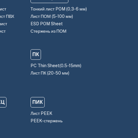
ист
Тонкий лист POM (0,3-6 мм)
ист ПВХ
Лист ПОМ (5-100 мм)
лист
ESD POM Sheet
ист
Стержень из ПОМ
ПК
PC Thin Sheet(0.5-15mm)
Лист ПК (20-50 мм)
ЕЦ
ПИК
Лист PEEK
PEEK-стержень