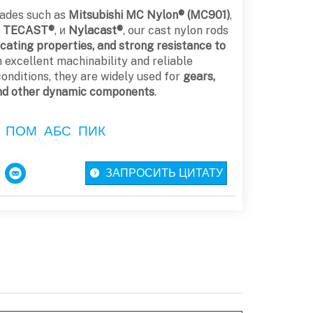
ades such as
Mitsubishi MC Nylon® (MC901)
,
r TECAST®
, и
Nylacast®
, our cast nylon rods
ricating properties, and strong resistance to
h excellent machinability and reliable
nditions, they are widely used for
gears,
 and other dynamic components
.
ПОМ
АБС
ПИК
ЗАПРОСИТЬ ЦИТАТУ