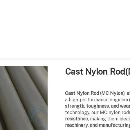
стик
ylon Rod(MC)
Cast Nylon Rod
Cast Nylon Rod (MC Nylon), 
a high-performance engineeri
strength, toughness, and wea
technology, our MC nylon rod
resistance
, making them ideal
machinery, and manufacturin