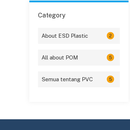
Category
About ESD Plastic
2
All about POM
5
Semua tentang PVC
5