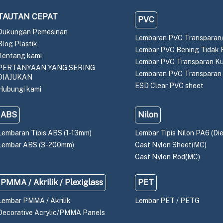
TAUTAN CEPAT
PVC
Dukungan Pemesinan
Lembaran PVC Transparan
Blog Plastik
Lembar PVC Bening Tidak 
Tentang kami
Lembar PVC Transparan K
PERTANYAAN YANG SERING
Lembaran PVC Transparan
DIAJUKAN
ESD Clear PVC sheet
Hubungi kami
ABS
Nilon
Lembaran Tipis ABS (1-13mm)
Lembar Tipis Nilon PA6 (Die
Lembar ABS (3-200mm)
Cast Nylon Sheet(MC)
Cast Nylon Rod(MC)
PMMA / Akrilik / Plexiglass
PET
Lembar PMMA / Akrilik
Lembar PET / PETG
Decorative Acrylic/PMMA Panels