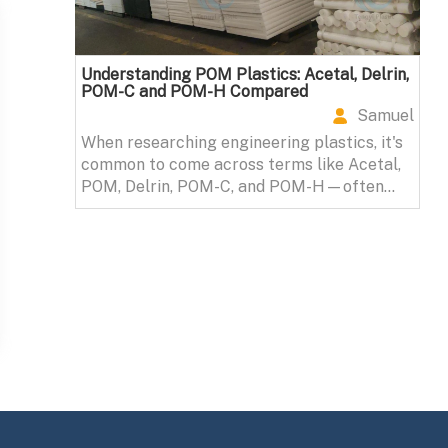
Understanding POM Plastics: Acetal, Delrin,
POM-C and POM-H Compared
Samuel
When researching engineering plastics, it's
common to come across terms like Acetal,
POM, Delrin, POM-C, and POM-H—often
used interchangeably.