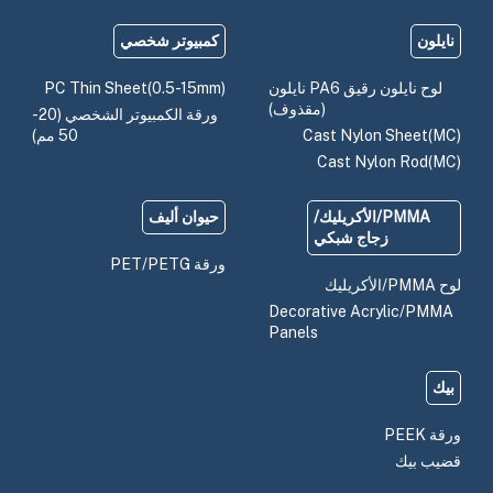
نايلون
كمبيوتر شخصي
لوح نايلون رقيق PA6 نايلون
PC Thin Sheet(0.5-15mm)
(مقذوف)
ورقة الكمبيوتر الشخصي (20-
Cast Nylon Sheet(MC)
50 مم)
Cast Nylon Rod(MC)
PMMA/الأكريليك/
حيوان أليف
زجاج شبكي
ورقة PET/PETG
لوح PMMA/الأكريليك
Decorative Acrylic/PMMA
Panels
بيك
ورقة PEEK
قضيب بيك