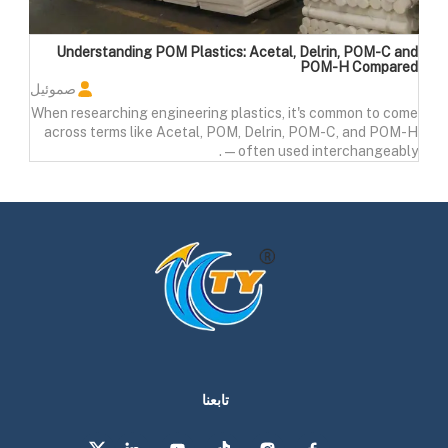
Understanding POM Plastics: Acetal, Delrin, POM-C and
POM-H Compared
صموئيل
When researching engineering plastics, it's common to come
across terms like Acetal, POM, Delrin, POM-C, and POM-H
—often used interchangeably.
تابعنا