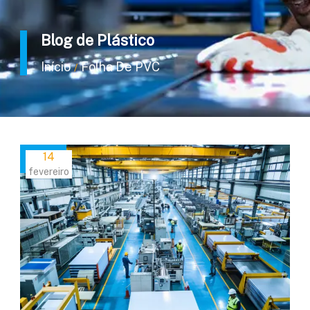
Blog de Plástico
Início
Folha De PVC
/
14
fevereiro