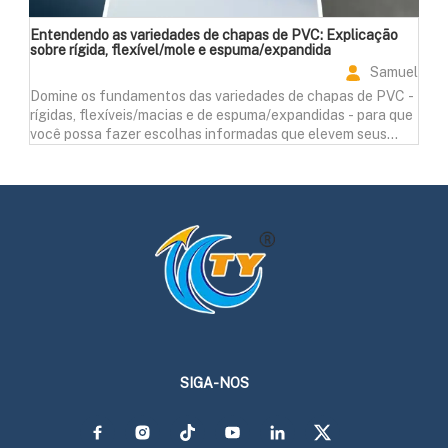
Entendendo as variedades de chapas de PVC: Explicação
sobre rígida, flexível/mole e espuma/expandida
Samuel
Domine os fundamentos das variedades de chapas de PVC -
rígidas, flexíveis/macias e de espuma/expandidas - para que
você possa fazer escolhas informadas que elevem seus
projetos. Descubra as vantagens exclusivas agora!
SIGA-NOS