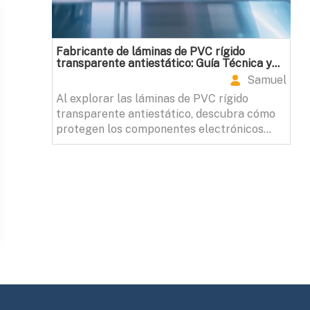
Fabricante de láminas de PVC rígido
transparente antiestático: Guía Técnica y
Aplicaciones Industriales
Samuel
Al explorar las láminas de PVC rígido
transparente antiestático, descubra cómo
protegen los componentes electrónicos
sensibles y prolongan la vida útil de los
productos en diversas industrias. ¿Qué
aplicaciones esperan su innovación?