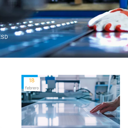
ESD
18
febrero