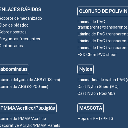
ENLACES RÁPIDOS
CLORURO DE POLIVIN
Soporte de mecanizado
Lámina de PVC
Blog de plástico
transparente/transparente
Sobre nosotros
Lámina de PVC transparent
Preguntas frecuentes
Lámina de PVC transparent
Contáctanos
Lámina de PVC transparent
ESD Clear PVC sheet
abdominales
Nylon
Lámina delgada de ABS (1-13 mm)
Lámina fina de nailon PA6 (
Lámina de ABS (3-200 mm)
Cast Nylon Sheet(MC)
Cast Nylon Rod(MC)
PMMA/Acrílico/Plexiglás
MASCOTA
Lámina de PMMA/Acrílico
Hoja de PET/PETG
Decorative Acrylic/PMMA Panels