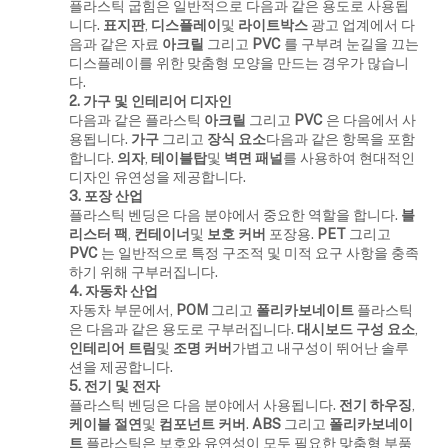
플라스틱 굽힘은 일반적으로 다음과 같은 용도로 사용됩
니다.
표지판
,
디스플레이
및
라이트박스
광고 업계에서 다
음과 같은 자료
아크릴
그리고
PVC
를 구부려 눈길을 끄는
디스플레이를 위한 맞춤형 모양을 만드는 경우가 많습니
다.
2. 가구 및 인테리어 디자인
다음과 같은 플라스틱
아크릴
그리고
PVC
은 다음에서 사
용됩니다.
가구
그리고
장식 요소
다음과 같은 항목을 포함
합니다.
의자
,
테이블탑
및
벽면 패널
를 사용하여 현대적인
디자인 유연성을 제공합니다.
3. 포장 산업
플라스틱 벤딩은 다음 분야에서 중요한 역할을 합니다.
블
리스터 팩
,
컨테이너
및
보호 커버
포장용.
PET
그리고
PVC
는 일반적으로 특정 구조적 및 미적 요구 사항을 충족
하기 위해 구부러집니다.
4. 자동차 산업
자동차 부문에서,
POM
그리고
폴리카보네이트
플라스틱
은 다음과 같은 용도로 구부러집니다.
대시보드 구성 요소
,
인테리어 트림
및
조명 커버
가볍고 내구성이 뛰어난 솔루
션을 제공합니다.
5. 전기 및 전자
플라스틱 벤딩은 다음 분야에서 사용됩니다.
전기 하우징
,
케이블 절연
및
컴포넌트 커버
.
ABS
그리고
폴리카보네이
트
플라스틱은 보호와 유연성이 모두 필요한 맞춤형 부품