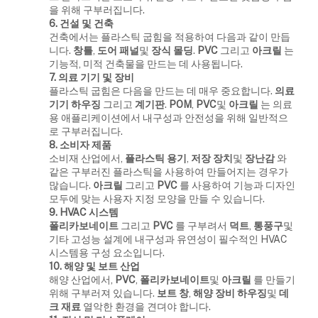
을 위해 구부러집니다.
6. 건설 및 건축
건축에서는 플라스틱 굽힘을 적용하여 다음과 같이 만듭
니다.
창틀
,
도어 패널
및
장식 몰딩
.
PVC
그리고
아크릴
는
기능적, 미적 건축물을 만드는 데 사용됩니다.
7. 의료 기기 및 장비
플라스틱 굽힘은 다음을 만드는 데 매우 중요합니다.
의료
기기 하우징
그리고
계기판
.
POM
,
PVC
및
아크릴
는 의료
용 애플리케이션에서 내구성과 안전성을 위해 일반적으
로 구부러집니다.
8. 소비자 제품
소비재 산업에서,
플라스틱 용기
,
저장 장치
및
장난감
와
같은 구부러진 플라스틱을 사용하여 만들어지는 경우가
많습니다.
아크릴
그리고
PVC
를 사용하여 기능과 디자인
모두에 맞는 사용자 지정 모양을 만들 수 있습니다.
9. HVAC 시스템
폴리카보네이트
그리고
PVC
를 구부려서
덕트
,
통풍구
및
기타 고성능 설계에 내구성과 유연성이 필수적인 HVAC
시스템용 구성 요소입니다.
10. 해양 및 보트 산업
해양 산업에서,
PVC
,
폴리카보네이트
및
아크릴
를 만들기
위해 구부러져 있습니다.
보트 창
,
해양 장비 하우징
및
데
크 재료
열악한 환경을 견뎌야 합니다.