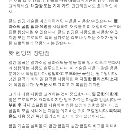
는 것을 알 수 있습니다. 콜드 벤딩 애플리케이션의 경우 다음을
고려하세요.
채광창 또는 기계 가드
-간단하면서도 효과적인 예
시.
콜드 벤딩 기술을 마스터하려면 다음을 사용할 수 있습니다.
플
라스틱 굽힘 팁과 요령
를 사용하여 재료를 미리 채점하여 구부러
짐을 향상시킬 수 있습니다. 콜드 벤딩은 다용도로 사용할 수 있
지만 모든 프로젝트, 특히 날카로운 각도나 두꺼운 소재가 필요
한 프로젝트에 적용되지는 않습니다.
핫 벤딩의 장단점
열간 절곡은 열가소성 플라스틱을 열을 통해 일시적으로 연화시
켜 성형하는 다용도 솔루션입니다. 이 기술은 다음과 같은 응용
분야에서 탁월합니다.
정밀하고 부드러운 곡선
는 필수입니다.
냉간 절곡에 비해 열 절곡을 사용하면
더 다양한 플라스틱 소재
에 적합합니다.
두꺼운 시트
그리고 더 복잡한 디자인.
그러나 다음 사항을 고려하는 것이 중요합니다.
열 굽힘의 한계
.
많은 프로젝트에 효과적이지만 일부 자료는 다음과 같습니다.
구
부린 후 다시 스프링
를 사용하여 최종 모양에 영향을 줍니다. 열
굽힘의 모범 사례에는 다음을 유지하는 것이 포함됩니다.
최적의
온도
사용 중인 특정 플라스틱 소재에 맞게 설정하세요.
굽힘 기술을 살펴볼 때 열간 굽힘과 냉간 굽힘의 비교를 이해하