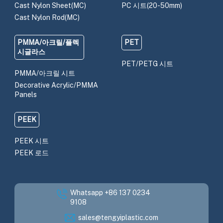
Cast Nylon Sheet(MC)
PC 시트(20-50mm)
Cast Nylon Rod(MC)
PMMA/아크릴/플렉
PET
시글라스
PET/PETG 시트
PMMA/아크릴 시트
Decorative Acrylic/PMMA
Panels
PEEK
PEEK 시트
PEEK 로드
Whatsapp +86 137 0234
9108
sales@tengyiplastic.com