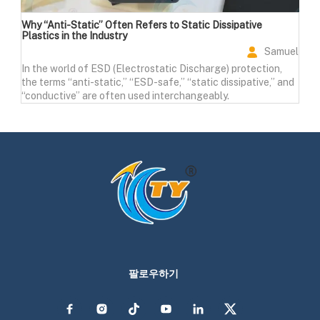
Why “Anti-Static” Often Refers to Static Dissipative
Plastics in the Industry
Samuel
In the world of ESD (Electrostatic Discharge) protection,
the terms “anti-static,” “ESD-safe,” “static dissipative,” and
“conductive” are often used interchangeably.
팔로우하기