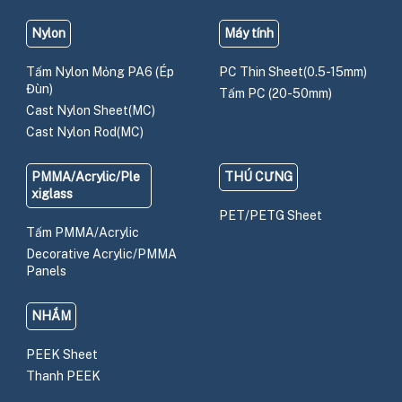
Nylon
Máy tính
Tấm Nylon Mỏng PA6 (Ép
PC Thin Sheet(0.5-15mm)
Đùn)
Tấm PC (20-50mm)
Cast Nylon Sheet(MC)
Cast Nylon Rod(MC)
PMMA/Acrylic/Ple
THÚ CƯNG
xiglass
PET/PETG Sheet
Tấm PMMA/Acrylic
Decorative Acrylic/PMMA
Panels
NHẮM
PEEK Sheet
Thanh PEEK