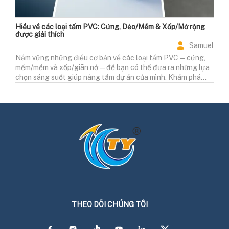
Hiểu về các loại tấm PVC: Cứng, Dẻo/Mềm & Xốp/Mở rộng
được giải thích
Samuel
Nắm vững những điều cơ bản về các loại tấm PVC—cứng,
mềm/mềm và xốp/giãn nở—để bạn có thể đưa ra những lựa
chọn sáng suốt giúp nâng tầm dự án của mình. Khám phá
những lợi thế độc đáo ngay!
THEO DÕI CHÚNG TÔI